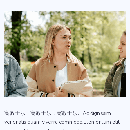
寓教于乐，寓教于乐，寓教于乐。Ac dignissim
venenatis quam viverra commodo.Elementum elit