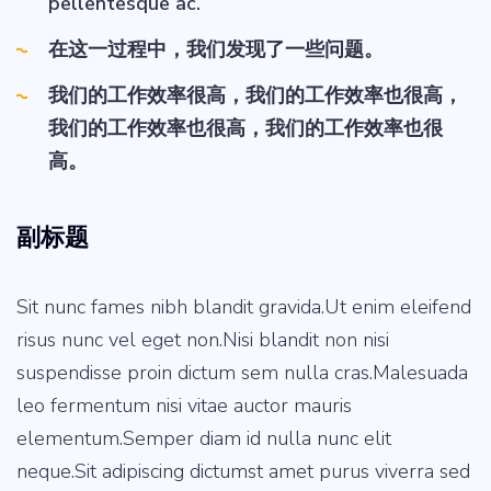
pellentesque ac.
在这一过程中，我们发现了一些问题。
我们的工作效率很高，我们的工作效率也很高，
我们的工作效率也很高，我们的工作效率也很
高。
副标题
Sit nunc fames nibh blandit gravida.Ut enim eleifend
risus nunc vel eget non.Nisi blandit non nisi
suspendisse proin dictum sem nulla cras.Malesuada
leo fermentum nisi vitae auctor mauris
elementum.Semper diam id nulla nunc elit
neque.Sit adipiscing dictumst amet purus viverra sed