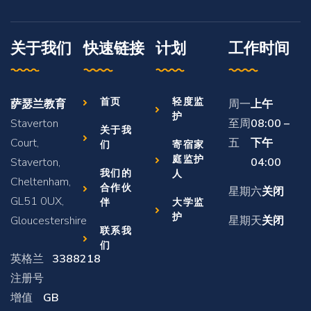
关于我们
快速链接
计划
工作时间
首页
轻度监
萨瑟兰教育
周一
上午
护
Staverton
至周
08:00 –
关于我
Court,
五
下午
们
寄宿家
庭监护
Staverton,
04:00
我们的
人
Cheltenham,
合作伙
星期六
关闭
GL51 0UX,
伴
大学监
护
Gloucestershire
星期天
关闭
联系我
们
英格兰
3388218
注册号
增值
GB