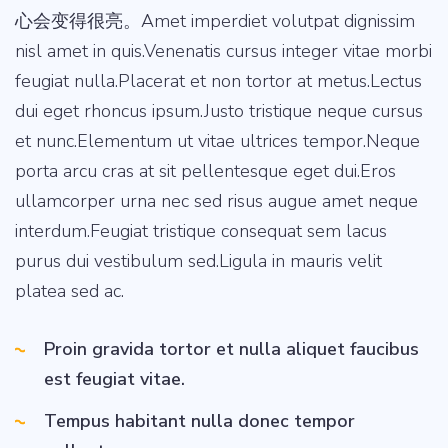
心会变得很亮。Amet imperdiet volutpat dignissim
nisl amet in quis.Venenatis cursus integer vitae morbi
feugiat nulla.Placerat et non tortor at metus.Lectus
dui eget rhoncus ipsum.Justo tristique neque cursus
et nunc.Elementum ut vitae ultrices tempor.Neque
porta arcu cras at sit pellentesque eget dui.Eros
ullamcorper urna nec sed risus augue amet neque
interdum.Feugiat tristique consequat sem lacus
purus dui vestibulum sed.Ligula in mauris velit
platea sed ac.
Proin gravida tortor et nulla aliquet faucibus
est feugiat vitae.
Tempus habitant nulla donec tempor