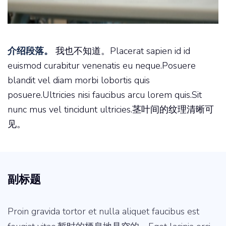
介绍段落。
我也不知道。Placerat sapien id id
euismod curabitur venenatis eu neque.Posuere
blandit vel diam morbi lobortis quis
posuere.Ultricies nisi faucibus arcu lorem quis.Sit
nunc mus vel tincidunt ultricies.茎叶间的纹理清晰可
见。
副标题
Proin gravida tortor et nulla aliquet faucibus est