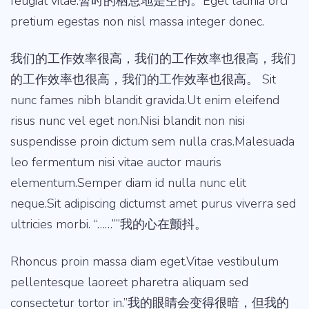
feugiat vitae.暂时的栖息地是空的。Eget lacinia orci
pretium egestas non nisl massa integer donec.
我们的工作效率很高，我们的工作效率也很高，我们
的工作效率也很高，我们的工作效率也很高。 Sit
nunc fames nibh blandit gravida.Ut enim eleifend
risus nunc vel eget non.Nisi blandit non nisi
suspendisse proin dictum sem nulla cras.Malesuada
leo fermentum nisi vitae auctor mauris
elementum.Semper diam id nulla nunc elit
neque.Sit adipiscing dictumst amet purus viverra sed
ultricies morbi. “……””我的心在颤抖。
Rhoncus proin massa diam eget.Vitae vestibulum
pellentesque laoreet pharetra aliquam sed
consectetur tortor in.”我的眼睛会变得很暗，但我的