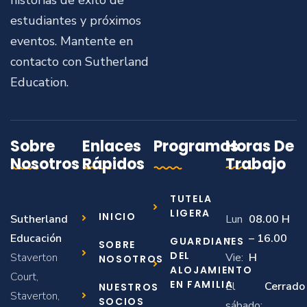
historias de éxito de
estudiantes y próximos
eventos. Mantente en
contacto con Sutherland
Education.
Sobre
Enlaces
Programas
Horas De
Nosotros
Rápidos
Trabajo
TUTELA
LIGERA
INICIO
Sutherland
Lun
08.00 H
Educación
–
– 16.00
GUARDIANES
SOBRE
DEL
Staverton
Vie:
H
NOSOTROS
ALOJAMIENTO
Court,
EN FAMILIA
El
Cerrado
NUESTROS
Staverton,
SOCIOS
sábado: